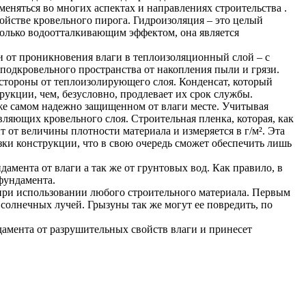
меняться во многих аспектах и направлениях строительства .
ойстве кровельного пирога. Гидроизоляция – это целый
только водоотталкивающим эффектом, она является
и от проникновения влаги в теплоизоляционный слой – с
одкровельного пространства от накопления пыли и грязи.
 стороны от теплоизолирующего слоя. Конденсат, который
укции, чем, безусловно, продлевает их срок службы.
аже самом надежно защищенном от влаги месте. Учитывая
вляющих кровельного слоя. Строительная пленка, которая, как
 от величины плотности материала и измеряется в г/м². Эта
зки конструкции, что в свою очередь сможет обеспечить лишь
амента от влаги а так же от грунтовых вод. Как правило, в
фундамента.
ся при использовании любого строительного материала. Первым
солнечных лучей. Грызуны так же могут ее повредить, по
мента от разрушительных свойств влаги и принесет