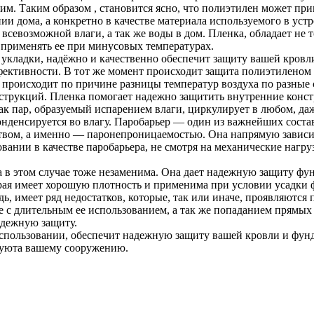
им. Таким образом , становится ясно, что полиэтилен может при
 дома, а конкретно в качестве материала используемого в устр
севозможной влаги, а так же воды в дом. Пленка, обладает не 
 применять ее при минусовых температурах.
укладки, надёжно и качественно обеспечит защиту вашей кровл
ктивности. В тот же момент происходит защита полиэтиленом п
о происходит по причине разницы температур воздуха по разные
струкций. Пленка помогает надежно защитить внутренние констр
как пар, образуемый испарением влаги, циркулирует в любом, д
конденсируется во влагу. Паробарьер — один из важнейших соста
еством, а именно — паронепроницаемостью. Она напрямую зависит
ании в качестве паробарьера, не смотря на механические нагру
а в этом случае тоже незаменима. Она дает надежную защиту фунд
орая имеет хорошую плотность и применима при условии усадки 
едь, имеет ряд недостатков, которые, так или иначе, проявляют
е с длительным ее использованием, а так же попаданием прямых 
адежную защиту.
ользовании, обеспечит надежную защиту вашей кровли и фунда
и уюта вашему сооружению.