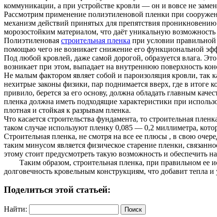
коммуникации, а при устройстве кровли — он и вовсе не замен
Рассмотрим применение полиэтиленовой пленки при сооружении
механизм действий принятых для препятствия проникновению в
морозостойким материалом, что даёт уникальную возможность
Полиэтиленовая
строительная пленка
при условии правильной 
помощью чего не возникает снижение его функциональной эффе
Под любой кровлей, даже самой дорогой, образуется влага. Эт
возникает при этом, выпадает на внутреннюю поверхность кон
Не малым фактором являет собой и пароизоляция кровли, так 
нехитрые законы физики, пар поднимается вверх, где в итоге 
привило, берется за его основу, должна обладать главным кач
пленка должна иметь подходящие характеристики при использов
плотная и стойкая к разрывам пленка.
Что касается строительства фундамента, то строительная пленк
таком случае используют пленку 0,085 — 0,2 миллиметра, кот
Строительная пленка, не смотря на все ее плюсы , в свою очер
таким минусом является физическое старение пленки, связанно
этому стоит предусмотреть такую возможность и обеспечить н
Таким образом, строительная пленка, при правильном ее исп
долговечность кровельным конструкциям, что добавит тепла 
Поделиться этой статьей:
Найти: