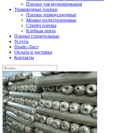
Пленки для мульчирования
Упаковочные пленки
Пленки термоусадочные
Мешки полиэтиленовые
Стрейч пленка
Клейкая лента
Пленки строительные
Услуги
Прайс-Лист
Оплата и доставка
Контакты